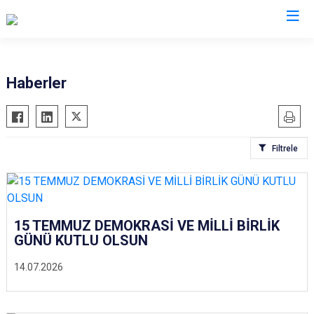
Siirt
Haberler
Tillo
Baykan
Filtrele
Eruh
Kurtalan
Pervari
Şirvan
15 TEMMUZ DEMOKRASİ VE MİLLİ BİRLİK
GÜNÜ KUTLU OLSUN
14.07.2026