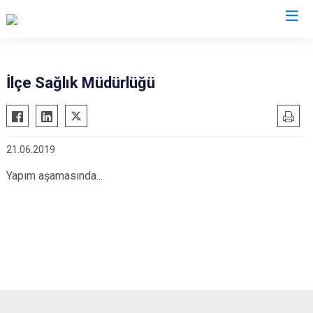
Siirt
İlçe Sağlık Müdürlüğü
Tillo
Baykan
21.06.2019
Eruh
Kurtalan
Yapım aşamasında...
Pervari
Şirvan